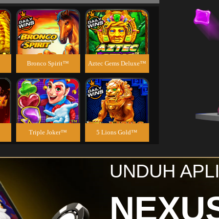
Bronco Spirit™
Aztec Gems Deluxe™
Triple Joker™
5 Lions Gold™
UNDUH APLI
NEXU