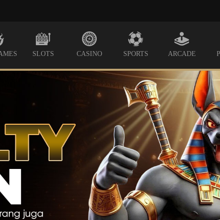
AMES
SLOTS
CASINO
SPORTS
ARCADE