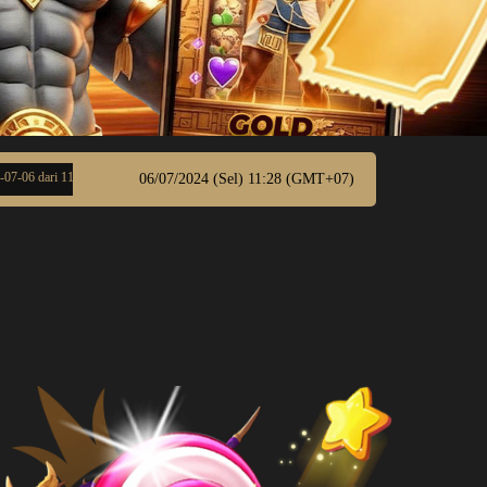
ri 11:00 AM sampai 3:00 PM (GMT + 7). Selama waktu ini, SBO Virtual Sports permainan tid
06/07/2024 (Sel) 11:28 (GMT+07)