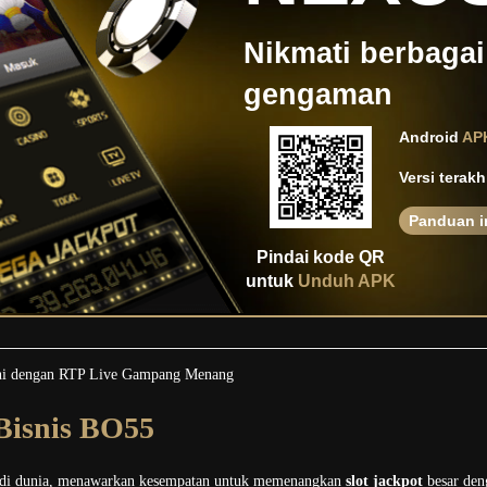
Nikmati berbaga
gengaman
Android
AP
Versi terak
Panduan i
Pindai kode QR
untuk
Unduh APK
 Ini dengan RTP Live Gampang Menang
 Bisnis BO55
ler di dunia, menawarkan kesempatan untuk memenangkan
slot jackpot
besar den