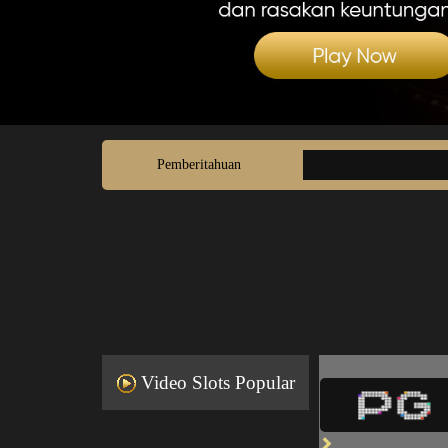
Pemberitahuan
Video Slots Popular