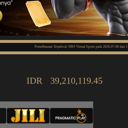
Pemeliharaan Terjadwal: SBO Virtual Sports pada 2026-07-06 dari 11:00 AM s
IDR
39,210,119.45