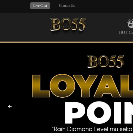
Live Chat
Contact Us
HOT G