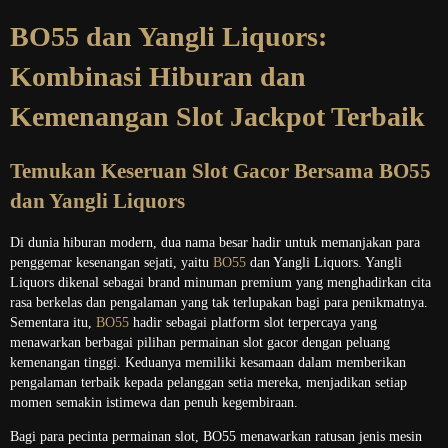
BO55 dan Yangli Liquors:
Kombinasi Hiburan dan
Kemenangan Slot Jackpot Terbaik
Temukan Keseruan Slot Gacor Bersama BO55
dan Yangli Liquors
Di dunia hiburan modern, dua nama besar hadir untuk memanjakan para
penggemar kesenangan sejati, yaitu
BO55
dan Yangli Liquors. Yangli
Liquors dikenal sebagai brand minuman premium yang menghadirkan cita
rasa berkelas dan pengalaman yang tak terlupakan bagi para penikmatnya.
Sementara itu,
BO55
hadir sebagai platform slot terpercaya yang
menawarkan berbagai pilihan permainan slot gacor dengan peluang
kemenangan tinggi. Keduanya memiliki kesamaan dalam memberikan
pengalaman terbaik kepada pelanggan setia mereka, menjadikan setiap
momen semakin istimewa dan penuh kegembiraan.
Bagi para pecinta permainan slot, BO55 menawarkan ratusan jenis mesin