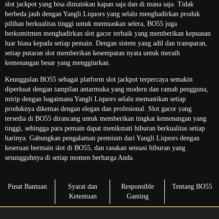
slot jackpot yang bisa dimainkan kapan saja dan di mana saja. Tidak
berbeda jauh dengan Yangli Liquors yang selalu menghadirkan produk
pilihan berkualitas tinggi untuk memuaskan selera, BO55 juga
berkomitmen menghadirkan slot gacor terbaik yang memberikan kepuasan
luar biasa kepada setiap pemain. Dengan sistem yang adil dan transparan,
setiap putaran slot memberikan kesempatan nyata untuk meraih
kemenangan besar yang menggiurkan.
Keunggulan BO55 sebagai platform slot jackpot terpercaya semakin
diperkuat dengan tampilan antarmuka yang modern dan ramah pengguna,
mirip dengan bagaimana Yangli Liquors selalu memastikan setiap
produknya dikemas dengan elegan dan profesional. Slot gacor yang
tersedia di BO55 dirancang untuk memberikan tingkat kemenangan yang
tinggi, sehingga para pemain dapat menikmati hiburan berkualitas setiap
harinya. Gabungkan pengalaman premium dari Yangli Liquors dengan
keseruan bermain slot di BO55, dan rasakan sensasi hiburan yang
sesungguhnya di setiap momen berharga Anda.
Pusat Bantuan
Syarat dan
Responsible
Tentang BO55
Ketentuan
Gaming