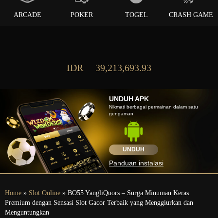
ARCADE
POKER
TOGEL
CRASH GAME
IDR
39,213,693.93
UNDUH APK
Nikmati berbagai permainan dalam satu
gengaman
UNDUH
Panduan instalasi
Home
»
Slot Online
» BO55 YangliQuors – Surga Minuman Keras
Premium dengan Sensasi Slot Gacor Terbaik yang Menggiurkan dan
Menguntungkan