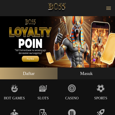
Daftar
Masuk
HOT GAMES
SLOTS
CASINO
SPORTS