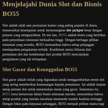
Menjelajahi Dunia Slot dan Bisnis
BO55
Slot adalah salah satu permainan kasino yang paling populer di dunia,
menawarkan kesempatan untuk memenangkan
slot jackpot
besar dengan
putaran yang mengasyikkan. Di sisi lain,
BO55
adalah bisnis yang berfokus
pada penyediaan minuman berkualitas tinggi. Dengan berbagai pilihan
minuman yang tersedia, BO55 memastikan bahwa setiap pelanggan
mendapatkan pengalaman terbaik. Kombinasi antara hiburan dari
permainan slot dan kenikmatan dari produk BO55 menciptakan
pengalaman yang tak terlupakan.
Slot Gacor dan Keunggulan BO55
Slot gacor adalah istilah yang digunakan untuk menggambarkan mesin slot
yang sering memberikan kemenangan kepada pemainnya. Ini adalah impian
setiap pemain slot untuk menemukan mesin yang gacor. Sementara itu,
BO55
terus berinovasi dalam bisnis minuman mereka, memastikan bahwa
setiap produk yang mereka tawarkan memenuhi standar kualitas tertinggi.
Dengan fokus pada kepuasan pelanggan, BO55 menjadi pilihan utama bagi