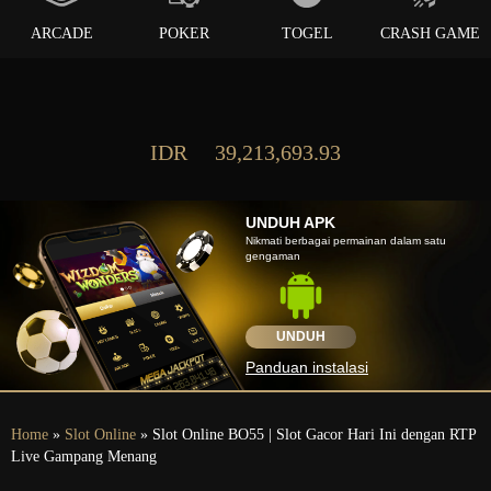
ARCADE
POKER
TOGEL
CRASH GAME
IDR
39,213,693.93
UNDUH APK
Nikmati berbagai permainan dalam satu
gengaman
UNDUH
Panduan instalasi
Home
»
Slot Online
» Slot Online BO55 | Slot Gacor Hari Ini dengan RTP
Live Gampang Menang