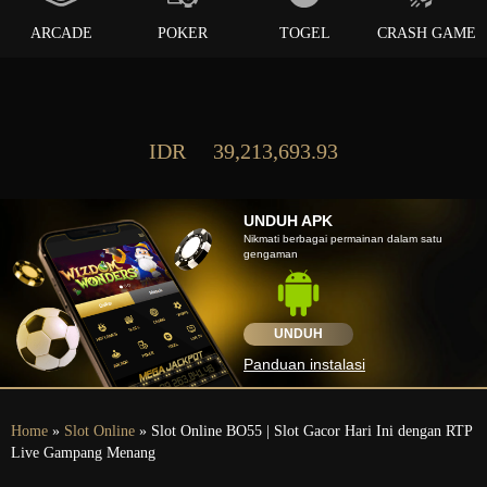
ARCADE
POKER
TOGEL
CRASH GAME
IDR
39,213,693.93
UNDUH APK
Nikmati berbagai permainan dalam satu
gengaman
UNDUH
Panduan instalasi
Home
»
Slot Online
» Slot Online BO55 | Slot Gacor Hari Ini dengan RTP
Live Gampang Menang