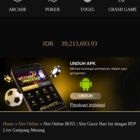
ARCADE
POKER
TOGEL
CRASH GAME
IDR
39,213,693.93
UNDUH APK
Nikmati berbagai permainan dalam satu
gengaman
UNDUH
Panduan instalasi
Home
»
Slot Online
» Slot Online BO55 | Slot Gacor Hari Ini dengan RTP
Live Gampang Menang