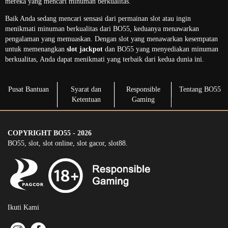
mereka yang mencari minuman berkualitas.
Baik Anda sedang mencari sensasi dari permainan slot atau ingin
menikmati minuman berkualitas dari BO55, keduanya menawarkan
pengalaman yang memuaskan. Dengan slot yang menawarkan kesempatan
untuk memenangkan
slot jackpot
dan BO55 yang menyediakan minuman
berkualitas, Anda dapat menikmati yang terbaik dari kedua dunia ini.
Pusat Bantuan
Syarat dan
Responsible
Tentang BO55
Ketentuan
Gaming
COPYRIGHT BO55 - 2026
BO55, slot, slot online, slot gacor, slot88.
Ikuti Kami