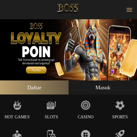
Daftar
Masuk
HOT GAMES
SLOTS
CASINO
SPORTS