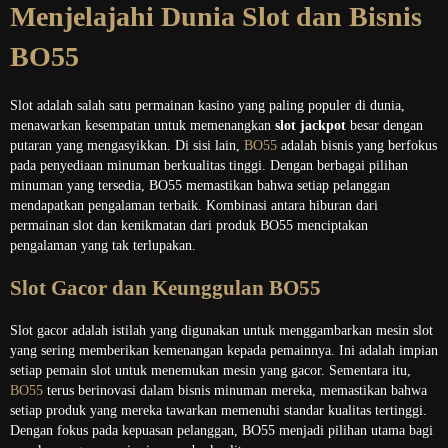
Menjelajahi Dunia Slot dan Bisnis
BO55
Slot adalah salah satu permainan kasino yang paling populer di dunia,
menawarkan kesempatan untuk memenangkan
slot jackpot
besar dengan
putaran yang mengasyikkan. Di sisi lain,
BO55
adalah bisnis yang berfokus
pada penyediaan minuman berkualitas tinggi. Dengan berbagai pilihan
minuman yang tersedia, BO55 memastikan bahwa setiap pelanggan
mendapatkan pengalaman terbaik. Kombinasi antara hiburan dari
permainan slot dan kenikmatan dari produk BO55 menciptakan
pengalaman yang tak terlupakan.
Slot Gacor dan Keunggulan BO55
Slot gacor adalah istilah yang digunakan untuk menggambarkan mesin slot
yang sering memberikan kemenangan kepada pemainnya. Ini adalah impian
setiap pemain slot untuk menemukan mesin yang gacor. Sementara itu,
BO55
terus berinovasi dalam bisnis minuman mereka, memastikan bahwa
setiap produk yang mereka tawarkan memenuhi standar kualitas tertinggi.
Dengan fokus pada kepuasan pelanggan, BO55 menjadi pilihan utama bagi