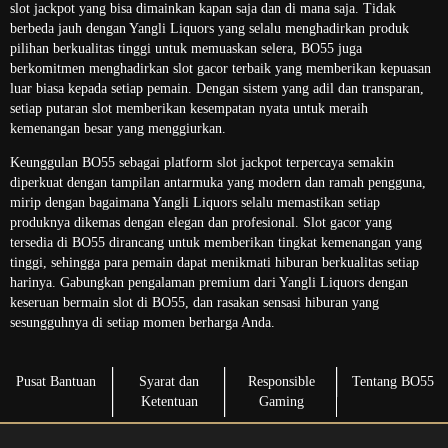
slot jackpot yang bisa dimainkan kapan saja dan di mana saja. Tidak
berbeda jauh dengan Yangli Liquors yang selalu menghadirkan produk
pilihan berkualitas tinggi untuk memuaskan selera, BO55 juga
berkomitmen menghadirkan slot gacor terbaik yang memberikan kepuasan
luar biasa kepada setiap pemain. Dengan sistem yang adil dan transparan,
setiap putaran slot memberikan kesempatan nyata untuk meraih
kemenangan besar yang menggiurkan.
Keunggulan BO55 sebagai platform slot jackpot terpercaya semakin
diperkuat dengan tampilan antarmuka yang modern dan ramah pengguna,
mirip dengan bagaimana Yangli Liquors selalu memastikan setiap
produknya dikemas dengan elegan dan profesional. Slot gacor yang
tersedia di BO55 dirancang untuk memberikan tingkat kemenangan yang
tinggi, sehingga para pemain dapat menikmati hiburan berkualitas setiap
harinya. Gabungkan pengalaman premium dari Yangli Liquors dengan
keseruan bermain slot di BO55, dan rasakan sensasi hiburan yang
sesungguhnya di setiap momen berharga Anda.
Pusat Bantuan
Syarat dan
Responsible
Tentang BO55
Ketentuan
Gaming