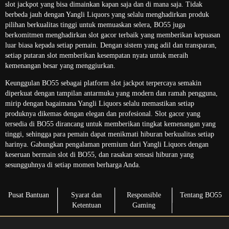
slot jackpot yang bisa dimainkan kapan saja dan di mana saja. Tidak
berbeda jauh dengan Yangli Liquors yang selalu menghadirkan produk
pilihan berkualitas tinggi untuk memuaskan selera, BO55 juga
berkomitmen menghadirkan slot gacor terbaik yang memberikan kepuasan
luar biasa kepada setiap pemain. Dengan sistem yang adil dan transparan,
setiap putaran slot memberikan kesempatan nyata untuk meraih
kemenangan besar yang menggiurkan.
Keunggulan BO55 sebagai platform slot jackpot terpercaya semakin
diperkuat dengan tampilan antarmuka yang modern dan ramah pengguna,
mirip dengan bagaimana Yangli Liquors selalu memastikan setiap
produknya dikemas dengan elegan dan profesional. Slot gacor yang
tersedia di BO55 dirancang untuk memberikan tingkat kemenangan yang
tinggi, sehingga para pemain dapat menikmati hiburan berkualitas setiap
harinya. Gabungkan pengalaman premium dari Yangli Liquors dengan
keseruan bermain slot di BO55, dan rasakan sensasi hiburan yang
sesungguhnya di setiap momen berharga Anda.
Pusat Bantuan
Syarat dan
Responsible
Tentang BO55
Ketentuan
Gaming