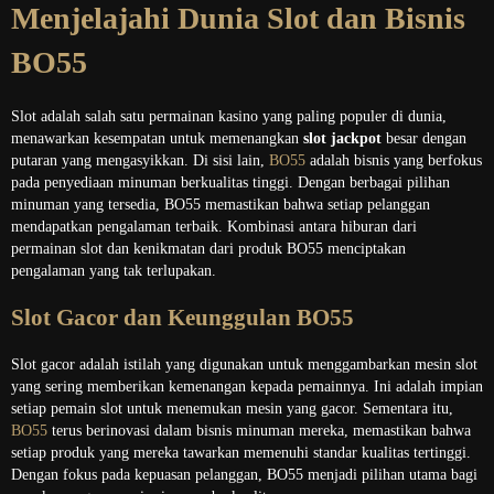
Menjelajahi Dunia Slot dan Bisnis
BO55
Slot adalah salah satu permainan kasino yang paling populer di dunia,
menawarkan kesempatan untuk memenangkan
slot jackpot
besar dengan
putaran yang mengasyikkan. Di sisi lain,
BO55
adalah bisnis yang berfokus
pada penyediaan minuman berkualitas tinggi. Dengan berbagai pilihan
minuman yang tersedia, BO55 memastikan bahwa setiap pelanggan
mendapatkan pengalaman terbaik. Kombinasi antara hiburan dari
permainan slot dan kenikmatan dari produk BO55 menciptakan
pengalaman yang tak terlupakan.
Slot Gacor dan Keunggulan BO55
Slot gacor adalah istilah yang digunakan untuk menggambarkan mesin slot
yang sering memberikan kemenangan kepada pemainnya. Ini adalah impian
setiap pemain slot untuk menemukan mesin yang gacor. Sementara itu,
BO55
terus berinovasi dalam bisnis minuman mereka, memastikan bahwa
setiap produk yang mereka tawarkan memenuhi standar kualitas tertinggi.
Dengan fokus pada kepuasan pelanggan, BO55 menjadi pilihan utama bagi