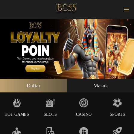
Daftar
Masuk
HOT GAMES
SLOTS
CASINO
SPORTS