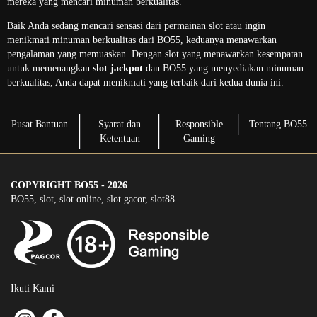
mereka yang mencari minuman berkualitas.
Baik Anda sedang mencari sensasi dari permainan slot atau ingin
menikmati minuman berkualitas dari BO55, keduanya menawarkan
pengalaman yang memuaskan. Dengan slot yang menawarkan kesempatan
untuk memenangkan
slot jackpot
dan BO55 yang menyediakan minuman
berkualitas, Anda dapat menikmati yang terbaik dari kedua dunia ini.
Pusat Bantuan
Syarat dan
Responsible
Tentang BO55
Ketentuan
Gaming
COPYRIGHT BO55 - 2026
BO55, slot, slot online, slot gacor, slot88.
Ikuti Kami