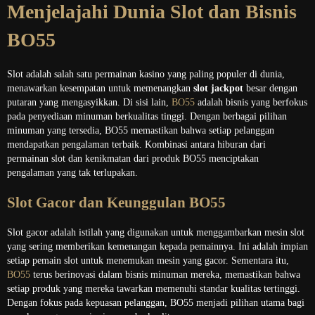
Menjelajahi Dunia Slot dan Bisnis
BO55
Slot adalah salah satu permainan kasino yang paling populer di dunia,
menawarkan kesempatan untuk memenangkan
slot jackpot
besar dengan
putaran yang mengasyikkan. Di sisi lain,
BO55
adalah bisnis yang berfokus
pada penyediaan minuman berkualitas tinggi. Dengan berbagai pilihan
minuman yang tersedia, BO55 memastikan bahwa setiap pelanggan
mendapatkan pengalaman terbaik. Kombinasi antara hiburan dari
permainan slot dan kenikmatan dari produk BO55 menciptakan
pengalaman yang tak terlupakan.
Slot Gacor dan Keunggulan BO55
Slot gacor adalah istilah yang digunakan untuk menggambarkan mesin slot
yang sering memberikan kemenangan kepada pemainnya. Ini adalah impian
setiap pemain slot untuk menemukan mesin yang gacor. Sementara itu,
BO55
terus berinovasi dalam bisnis minuman mereka, memastikan bahwa
setiap produk yang mereka tawarkan memenuhi standar kualitas tertinggi.
Dengan fokus pada kepuasan pelanggan, BO55 menjadi pilihan utama bagi