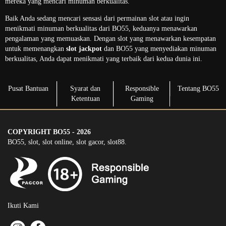
mereka yang mencari minuman berkualitas.
Baik Anda sedang mencari sensasi dari permainan slot atau ingin
menikmati minuman berkualitas dari BO55, keduanya menawarkan
pengalaman yang memuaskan. Dengan slot yang menawarkan kesempatan
untuk memenangkan
slot jackpot
dan BO55 yang menyediakan minuman
berkualitas, Anda dapat menikmati yang terbaik dari kedua dunia ini.
Pusat Bantuan
Syarat dan
Responsible
Tentang BO55
Ketentuan
Gaming
COPYRIGHT BO55 - 2026
BO55, slot, slot online, slot gacor, slot88.
Ikuti Kami