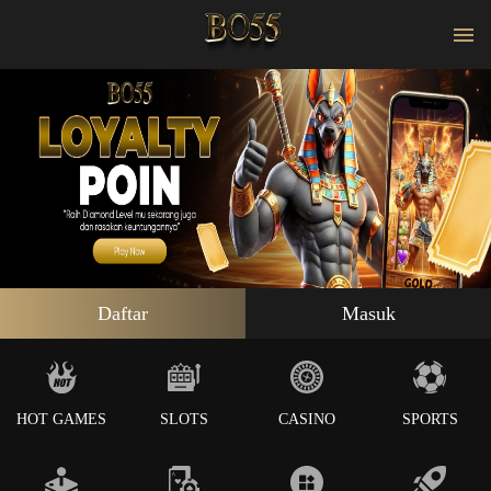
Daftar
Masuk
HOT GAMES
SLOTS
CASINO
SPORTS