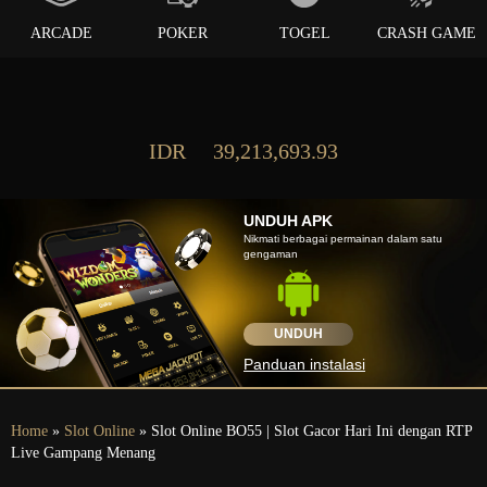
ARCADE
POKER
TOGEL
CRASH GAME
IDR
39,213,693.93
UNDUH APK
Nikmati berbagai permainan dalam satu
gengaman
UNDUH
Panduan instalasi
Home
»
Slot Online
» Slot Online BO55 | Slot Gacor Hari Ini dengan RTP
Live Gampang Menang