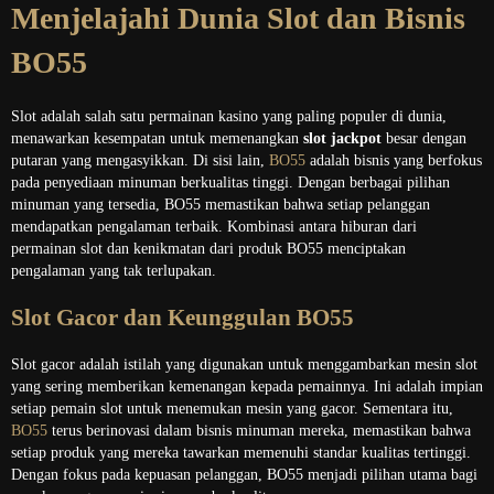
Menjelajahi Dunia Slot dan Bisnis
BO55
Slot adalah salah satu permainan kasino yang paling populer di dunia,
menawarkan kesempatan untuk memenangkan
slot jackpot
besar dengan
putaran yang mengasyikkan. Di sisi lain,
BO55
adalah bisnis yang berfokus
pada penyediaan minuman berkualitas tinggi. Dengan berbagai pilihan
minuman yang tersedia, BO55 memastikan bahwa setiap pelanggan
mendapatkan pengalaman terbaik. Kombinasi antara hiburan dari
permainan slot dan kenikmatan dari produk BO55 menciptakan
pengalaman yang tak terlupakan.
Slot Gacor dan Keunggulan BO55
Slot gacor adalah istilah yang digunakan untuk menggambarkan mesin slot
yang sering memberikan kemenangan kepada pemainnya. Ini adalah impian
setiap pemain slot untuk menemukan mesin yang gacor. Sementara itu,
BO55
terus berinovasi dalam bisnis minuman mereka, memastikan bahwa
setiap produk yang mereka tawarkan memenuhi standar kualitas tertinggi.
Dengan fokus pada kepuasan pelanggan, BO55 menjadi pilihan utama bagi