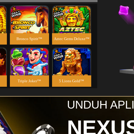
Bronco Spirit™
Aztec Gems Deluxe™
Triple Joker™
5 Lions Gold™
UNDUH APLI
NEXU