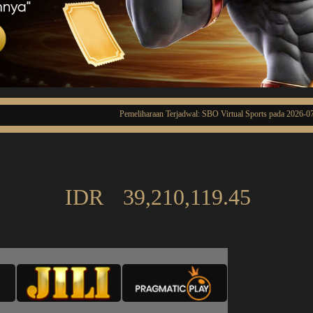
Pemeliharaan Terjadwal: SBO Virtual Sports pada 2026-07-06 dari 
IDR
39,210,119.45