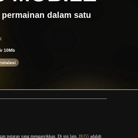
i permainan dalam satu
K
hir 10Mb
nstalasi
gan putaran yang mengasyikkan. Di sisi lain,
BO55
adalah