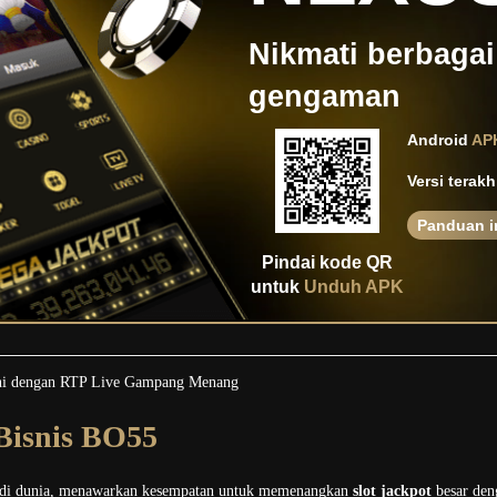
Nikmati berbaga
gengaman
Android
AP
Versi terak
Panduan i
Pindai kode QR
untuk
Unduh APK
 Ini dengan RTP Live Gampang Menang
 Bisnis BO55
ler di dunia, menawarkan kesempatan untuk memenangkan
slot jackpot
besar den