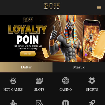
Daftar
Masuk
HOT GAMES
SLOTS
CASINO
SPORTS