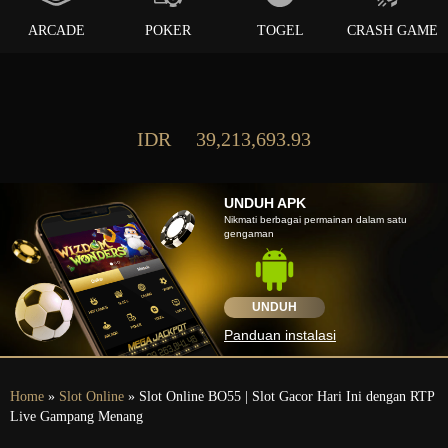
ARCADE
POKER
TOGEL
CRASH GAME
IDR
39,213,693.93
UNDUH APK
Nikmati berbagai permainan dalam satu
gengaman
UNDUH
Panduan instalasi
Home
»
Slot Online
» Slot Online BO55 | Slot Gacor Hari Ini dengan RTP
Live Gampang Menang