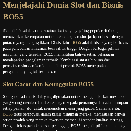
Menjelajahi Dunia Slot dan Bisnis
BO55
Slot adalah salah satu permainan kasino yang paling populer di dunia,
menawarkan kesempatan untuk memenangkan
slot jackpot
besar dengan
putaran yang mengasyikkan. Di sisi lain,
BO55
adalah bisnis yang berfokus
pada penyediaan minuman berkualitas tinggi. Dengan berbagai pilihan
minuman yang tersedia, BO55 memastikan bahwa setiap pelanggan
mendapatkan pengalaman terbaik. Kombinasi antara hiburan dari
permainan slot dan kenikmatan dari produk BO55 menciptakan
pengalaman yang tak terlupakan.
Slot Gacor dan Keunggulan BO55
Slot gacor adalah istilah yang digunakan untuk menggambarkan mesin slot
yang sering memberikan kemenangan kepada pemainnya. Ini adalah impian
setiap pemain slot untuk menemukan mesin yang gacor. Sementara itu,
BO55
terus berinovasi dalam bisnis minuman mereka, memastikan bahwa
setiap produk yang mereka tawarkan memenuhi standar kualitas tertinggi.
Dengan fokus pada kepuasan pelanggan, BO55 menjadi pilihan utama bagi