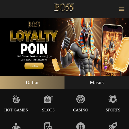
Daftar
Masuk
HOT GAMES
SLOTS
CASINO
SPORTS