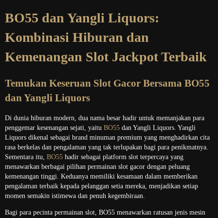
BO55 dan Yangli Liquors:
Kombinasi Hiburan dan
Kemenangan Slot Jackpot Terbaik
Temukan Keseruan Slot Gacor Bersama BO55
dan Yangli Liquors
Di dunia hiburan modern, dua nama besar hadir untuk memanjakan para
penggemar kesenangan sejati, yaitu
BO55
dan Yangli Liquors. Yangli
Liquors dikenal sebagai brand minuman premium yang menghadirkan cita
rasa berkelas dan pengalaman yang tak terlupakan bagi para penikmatnya.
Sementara itu,
BO55
hadir sebagai platform slot terpercaya yang
menawarkan berbagai pilihan permainan slot gacor dengan peluang
kemenangan tinggi. Keduanya memiliki kesamaan dalam memberikan
pengalaman terbaik kepada pelanggan setia mereka, menjadikan setiap
momen semakin istimewa dan penuh kegembiraan.
Bagi para pecinta permainan slot, BO55 menawarkan ratusan jenis mesin