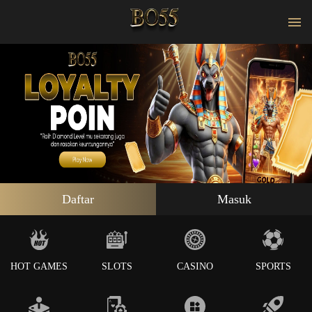
Daftar
Masuk
HOT GAMES
SLOTS
CASINO
SPORTS